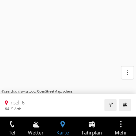
©
search.ch
,
swisstopo
,
OpenStreetMap
,
others
Inseli 6
6415 Arth
Tel
Wetter
Karte
Fahrplan
Mehr