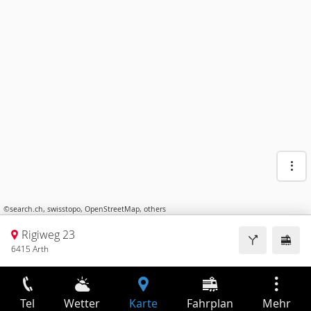
©
search.ch
,
swisstopo
,
OpenStreetMap
,
others
Rigiweg 23
6415 Arth
Tel
Wetter
Karte
Fahrplan
Mehr