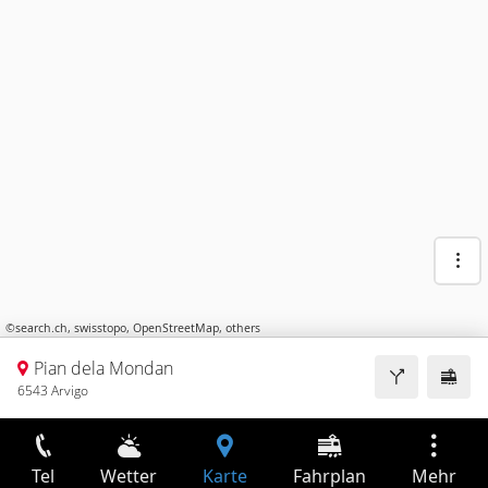
©
search.ch
,
swisstopo
,
OpenStreetMap
,
others
Pian dela Mondan
6543 Arvigo
Tel
Wetter
Karte
Fahrplan
Mehr