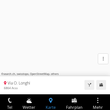
©
search.ch
,
swisstopo
,
OpenStreetMap
,
others
Via O. Longhi
6864 Arzo
Tel
Wetter
Karte
Fahrplan
Mehr