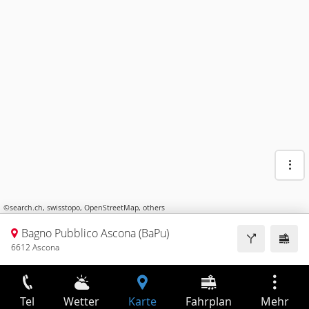
©
search.ch
,
swisstopo
,
OpenStreetMap
,
others
Bagno Pubblico Ascona (BaPu)
6612 Ascona
Tel
Wetter
Karte
Fahrplan
Mehr