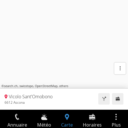
©
search.ch
,
swisstopo
,
OpenStreetMap
,
others
Vicolo Sant'Omobono
6612 Ascona
Annuaire
Météo
Carte
Horaires
Plus