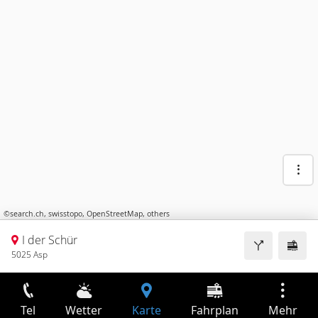
©
search.ch
,
swisstopo
,
OpenStreetMap
,
others
I der Schür
5025 Asp
Tel
Wetter
Karte
Fahrplan
Mehr