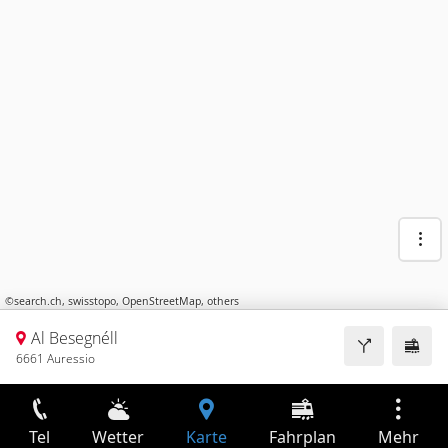
©
search.ch
,
swisstopo
,
OpenStreetMap
,
others
Al Besegnéll
6661 Auressio
Tel
Wetter
Karte
Fahrplan
Mehr