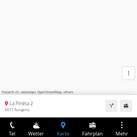
©
search.ch
,
swisstopo
,
OpenStreetMap
,
others
La Pinéta 2
6677 Aurigeno
Tel
Wetter
Karte
Fahrplan
Mehr