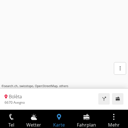
©
search.ch
,
swisstopo
,
OpenStreetMap
,
others
Bolèta
6670 Avegno
Tel
Wetter
Karte
Fahrplan
Mehr