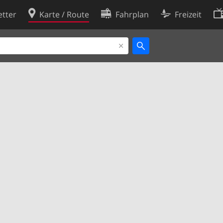
tter
Karte / Route
Fahrplan
Freizeit
Cookie-Richtlinie
ingungen
Cookie-Einstellungen
rklärung
Entwickler