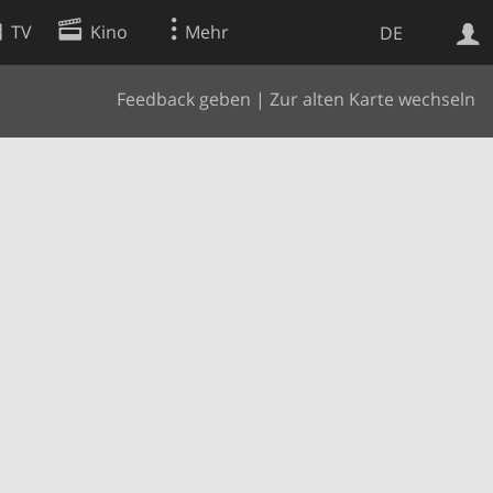
TV
Kino
Mehr
DE
Feedback geben
|
Zur alten Karte wechseln
Websuche
Apps