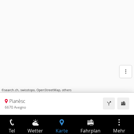
©
search.ch
,
swisstopo
,
OpenStreetMap
,
others
Pianèsc
6670 Avegno
Tel
Wetter
Karte
Fahrplan
Mehr