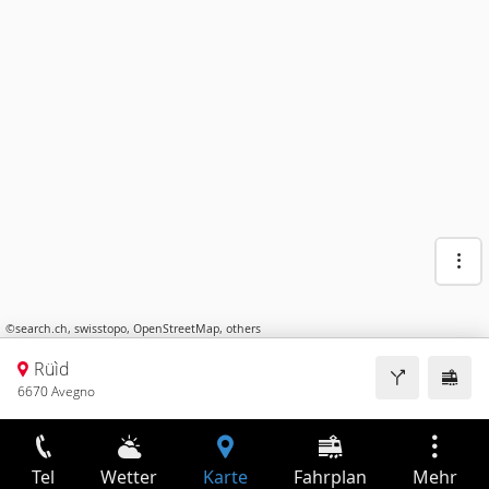
©
search.ch
,
swisstopo
,
OpenStreetMap
,
others
Rüìd
6670 Avegno
Tel
Wetter
Karte
Fahrplan
Mehr