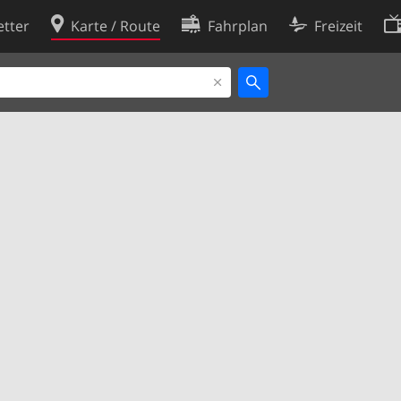
tter
Karte / Route
Fahrplan
Freizeit
Cookie-Richtlinie
ingungen
Cookie-Einstellungen
rklärung
Entwickler