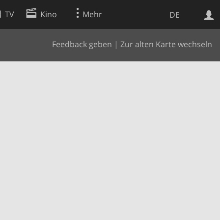
TV
Kino
Mehr
DE
Feedback geben
|
Zur alten Karte wechseln
Websuche
Apps