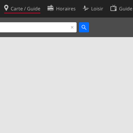
Carte / Guide
Horaires
Loisir
Guide
Politique en matière de cooki
utilisation
Préférences de cookies
des données
Développeurs