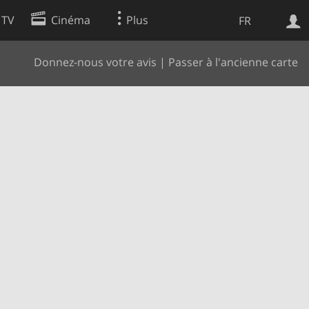
 TV
Cinéma
Plus
FR
Donnez-nous votre avis
|
Passer à l'ancienne carte
es
Web
Apps