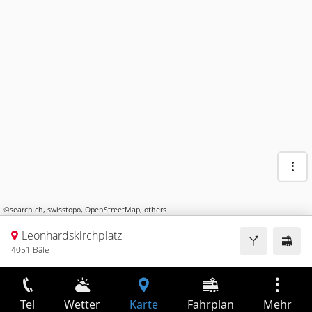
©
search.ch
,
swisstopo
,
OpenStreetMap
,
others
Leonhardskirchplatz
4051 Bâle
Tel
Wetter
Karte
Fahrplan
Mehr