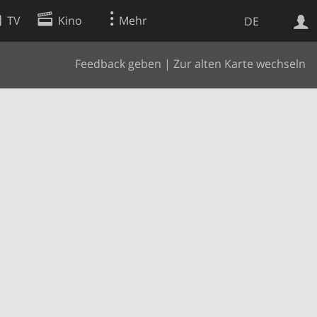
TV
Kino
Mehr
DE
Feedback geben
|
Zur alten Karte wechseln
Websuche
Apps