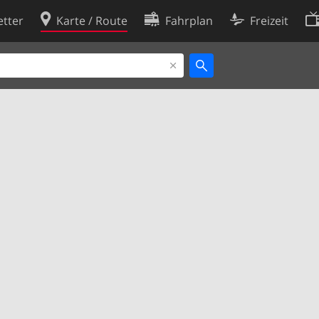
tter
Karte / Route
Fahrplan
Freizeit
Cookie-Richtlinie
ingungen
Cookie-Einstellungen
rklärung
Entwickler