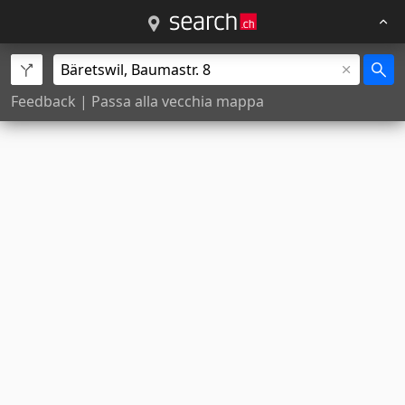
Feedback
|
Passa alla vecchia mappa