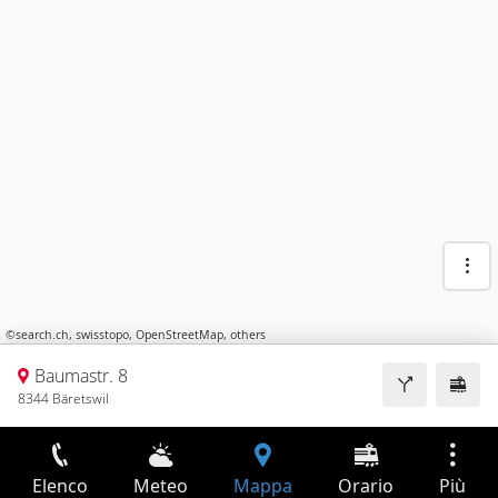
©
search.ch
,
swisstopo
,
OpenStreetMap
,
others
Baumastr. 8
8344 Bäretswil
Elenco
Meteo
Mappa
Orario
Più