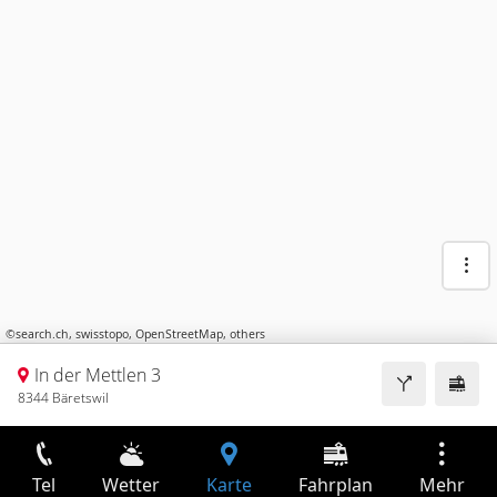
©
search.ch
,
swisstopo
,
OpenStreetMap
,
others
In der Mettlen 3
8344 Bäretswil
Tel
Wetter
Karte
Fahrplan
Mehr