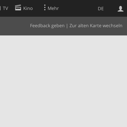
TV
Kino
Mehr
DE
Feedback geben
|
Zur alten Karte wechseln
Websuche
Apps