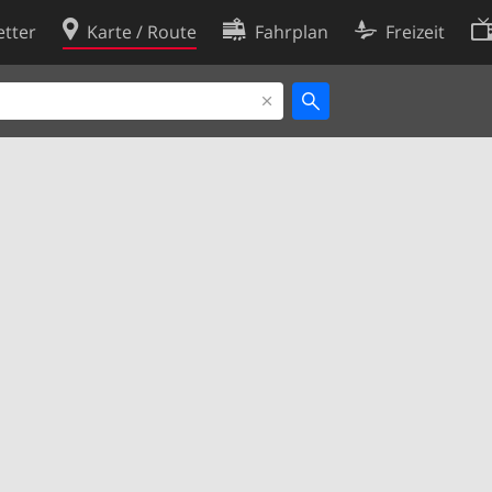
tter
Karte / Route
Fahrplan
Freizeit
Cookie-Richtlinie
ingungen
Cookie-Einstellungen
rklärung
Entwickler