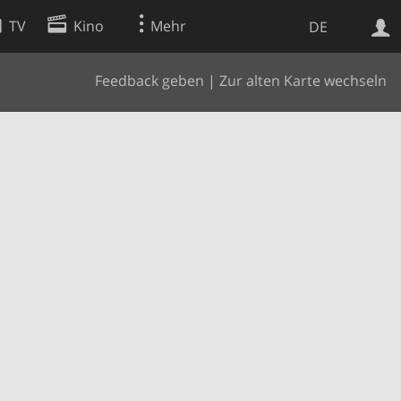
TV
Kino
Mehr
DE
Feedback geben
|
Zur alten Karte wechseln
Websuche
Apps