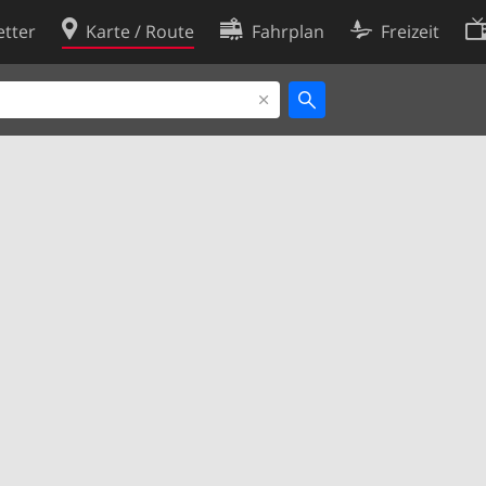
tter
Karte / Route
Fahrplan
Freizeit
Cookie-Richtlinie
ingungen
Cookie-Einstellungen
rklärung
Entwickler