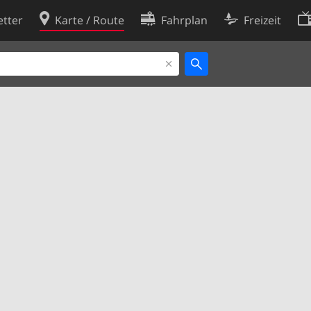
tter
Karte / Route
Fahrplan
Freizeit
Cookie-Richtlinie
ingungen
Cookie-Einstellungen
rklärung
Entwickler