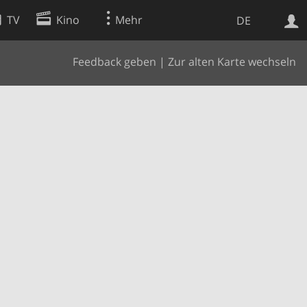
TV
Kino
Mehr
DE
Feedback geben
|
Zur alten Karte wechseln
Websuche
Apps