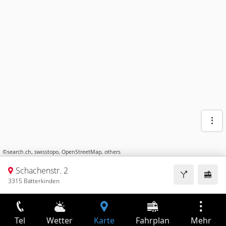
©
search.ch
,
swisstopo
,
OpenStreetMap
,
others
Schachenstr. 2
3315 Bätterkinden
Tel
Wetter
Karte
Fahrplan
Mehr