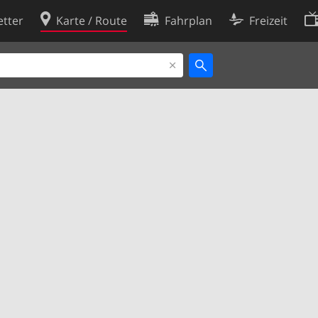
tter
Karte / Route
Fahrplan
Freizeit
Cookie-Richtlinie
ingungen
Cookie-Einstellungen
rklärung
Entwickler