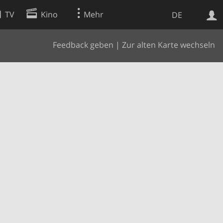
TV
Kino
Mehr
DE
Feedback geben
|
Zur alten Karte wechseln
Websuche
Apps