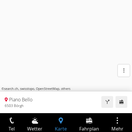
©
search.ch
,
swisstopo
,
OpenStreetMap
,
others
Piano Bello
6503 Bórgh
Tel
Wetter
Karte
Fahrplan
Mehr