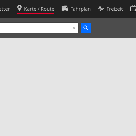
tter
Karte / Route
Fahrplan
Freizeit
Cookie-Richtlinie
ingungen
Cookie-Einstellungen
rklärung
Entwickler