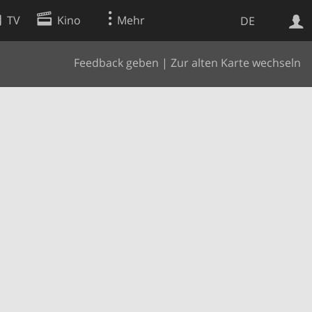
TV
Kino
Mehr
DE
Feedback geben
|
Zur alten Karte wechseln
Websuche
Apps