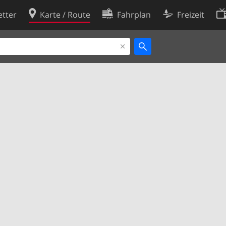
tter
Karte / Route
Fahrplan
Freizeit
Cookie-Richtlinie
ingungen
Cookie-Einstellungen
rklärung
Entwickler