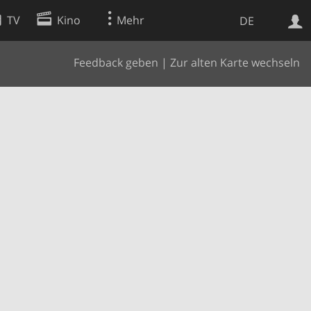
TV
Kino
Mehr
DE
Feedback geben
|
Zur alten Karte wechseln
Websuche
Apps