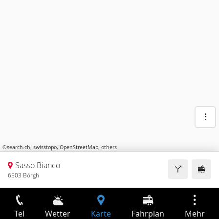
©
search.ch
,
swisstopo
,
OpenStreetMap
,
others
Sasso Bianco
6503 Bórgh
Tel
Wetter
Karte
Fahrplan
Mehr