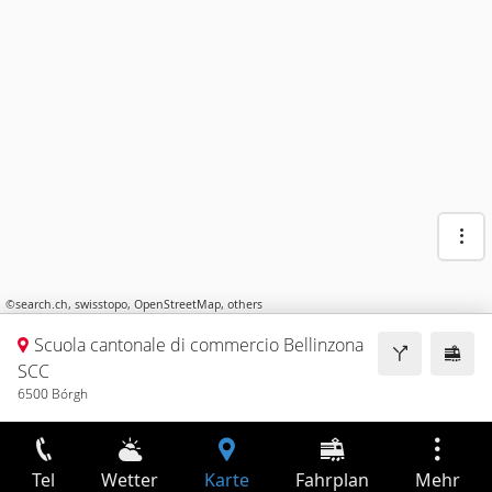
©
search.ch
,
swisstopo
,
OpenStreetMap
,
others
Scuola cantonale di commercio Bellinzona
SCC
6500 Bórgh
Tel
Wetter
Karte
Fahrplan
Mehr