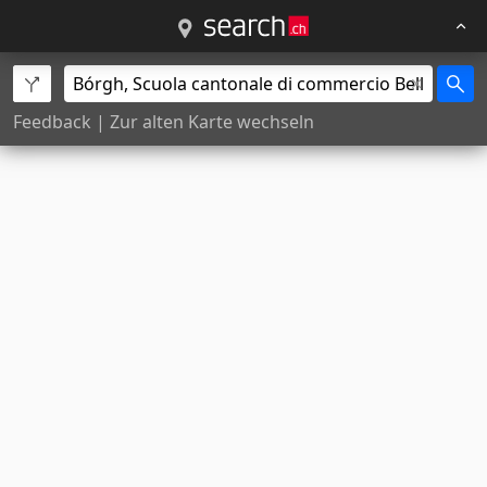
Feedback
|
Zur alten Karte wechseln