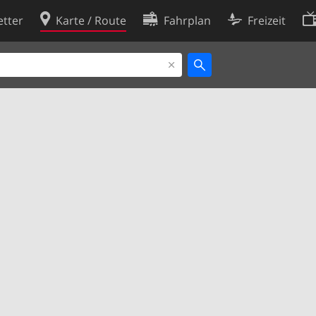
tter
Karte / Route
Fahrplan
Freizeit
Cookie-Richtlinie
ingungen
Cookie-Einstellungen
rklärung
Entwickler