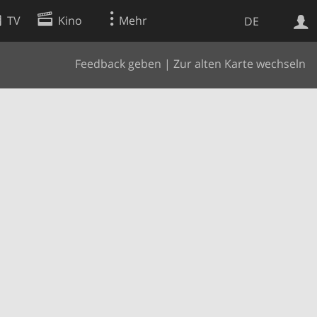
TV
Kino
Mehr
DE
Feedback geben
|
Zur alten Karte wechseln
Websuche
Apps