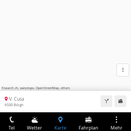
©
search.ch
,
swisstopo
,
OpenStreetMap
,
others
V. Cusa
6500 Bórgh
Tel
Wetter
Karte
Fahrplan
Mehr