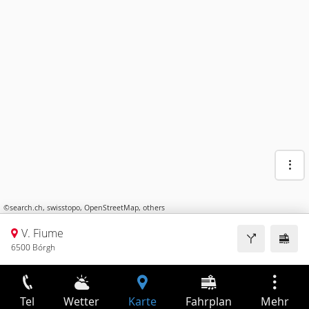
©
search.ch
,
swisstopo
,
OpenStreetMap
,
others
V. Fiume
6500 Bórgh
Tel
Wetter
Karte
Fahrplan
Mehr