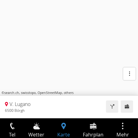
©
search.ch
,
swisstopo
,
OpenStreetMap
,
others
V. Lugano
6500 Bórgh
Tel
Wetter
Karte
Fahrplan
Mehr