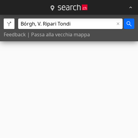
Feedback
|
Passa alla vecchia mappa