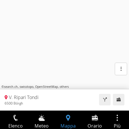
©
search.ch
,
swisstopo
,
OpenStreetMap
,
others
V. Ripari Tondi
6500 Bórgh
Elenco
Meteo
Mappa
Orario
Più