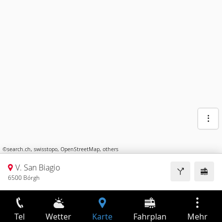
©
search.ch
,
swisstopo
,
OpenStreetMap
,
others
V. San Biagio
6500 Bórgh
Tel
Wetter
Karte
Fahrplan
Mehr