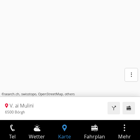
©
search.ch
,
swisstopo
,
OpenStreetMap
,
others
V. ai Mulini
6500 Bórgh
Tel
Wetter
Karte
Fahrplan
Mehr