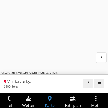
©
search.ch
,
swisstopo
,
OpenStreetMap
,
others
Via Bonzanigo
6500 Bórgh
Tel
Wetter
Karte
Fahrplan
Mehr