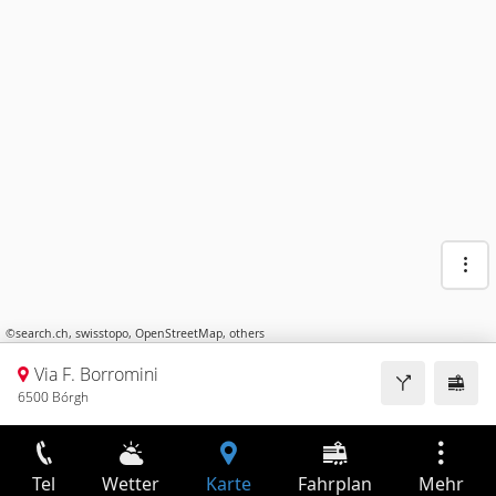
©
search.ch
,
swisstopo
,
OpenStreetMap
,
others
Via F. Borromini
6500 Bórgh
Tel
Wetter
Karte
Fahrplan
Mehr