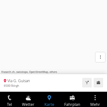
©
search.ch
,
swisstopo
,
OpenStreetMap
,
others
Via G. Guisan
6500 Bórgh
Tel
Wetter
Karte
Fahrplan
Mehr