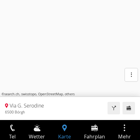
©
search.ch
,
swisstopo
,
OpenStreetMap
,
others
Via G. Serodine
6500 Bórgh
Tel
Wetter
Karte
Fahrplan
Mehr