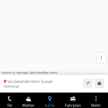
©
search.ch
,
swisstopo
,
OpenStreetMap
,
others
Via Generale Henri Guisan
6500 Bórgh
Tel
Wetter
Karte
Fahrplan
Mehr