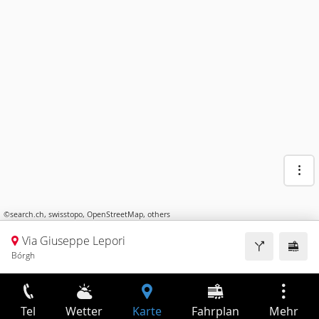
©
search.ch
,
swisstopo
,
OpenStreetMap
,
others
Via Giuseppe Lepori
Bórgh
Tel
Wetter
Karte
Fahrplan
Mehr