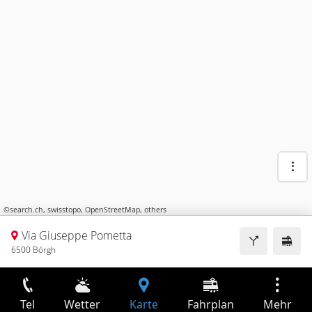
©
search.ch
,
swisstopo
,
OpenStreetMap
,
others
Via Giuseppe Pometta
6500 Bórgh
Tel
Wetter
Karte
Fahrplan
Mehr