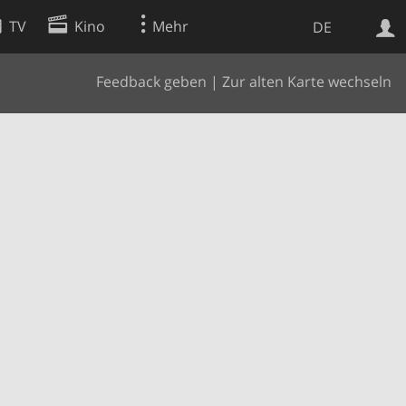
TV
Kino
Mehr
DE
Feedback geben
|
Zur alten Karte wechseln
Websuche
Apps