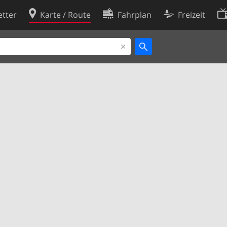
tter
Karte / Route
Fahrplan
Freizeit
Cookie-Richtlinie
ingungen
Cookie-Einstellungen
rklärung
Entwickler