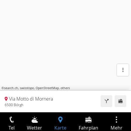
©
search.ch
,
swisstopo
,
OpenStreetMap
,
others
Via Motto di Mornera
6500 Bórgh
Tel
Wetter
Karte
Fahrplan
Mehr