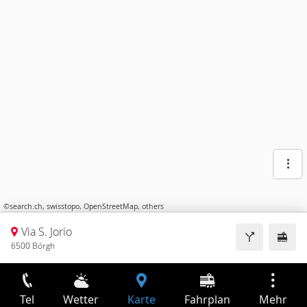
©
search.ch
,
swisstopo
,
OpenStreetMap
,
others
Via S. Jorio
6500 Bórgh
Tel
Wetter
Karte
Fahrplan
Mehr