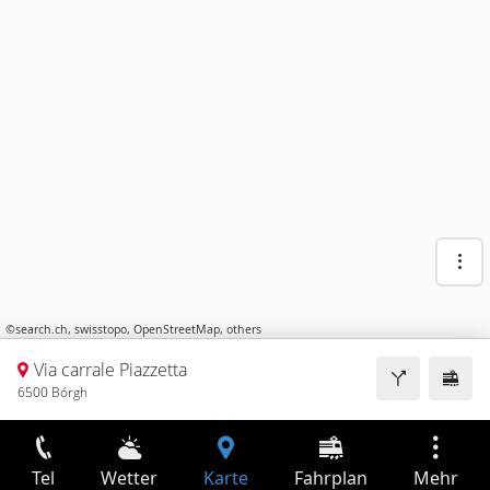
©
search.ch
,
swisstopo
,
OpenStreetMap
,
others
Via carrale Piazzetta
6500 Bórgh
Tel
Wetter
Karte
Fahrplan
Mehr