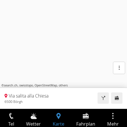
©
search.ch
,
swisstopo
,
OpenStreetMap
,
others
Via salita alla Chiesa
6500 Bórgh
Tel
Wetter
Karte
Fahrplan
Mehr