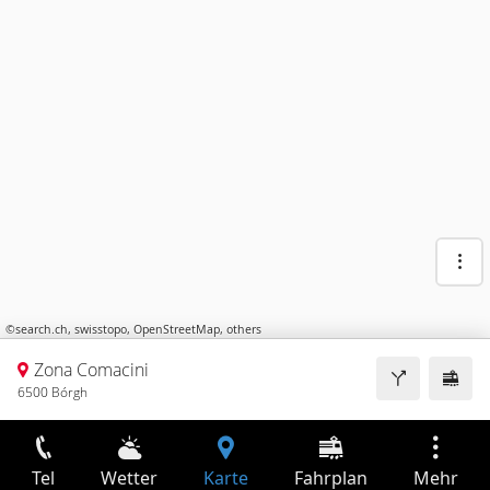
©
search.ch
,
swisstopo
,
OpenStreetMap
,
others
Zona Comacini
6500 Bórgh
Tel
Wetter
Karte
Fahrplan
Mehr