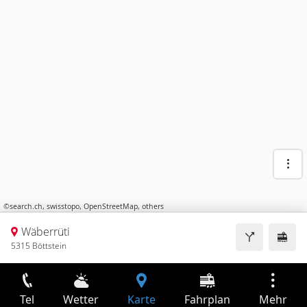
©
search.ch
,
swisstopo
,
OpenStreetMap
,
others
Wäberrüti
5315 Böttstein
Tel
Wetter
Karte
Fahrplan
Mehr